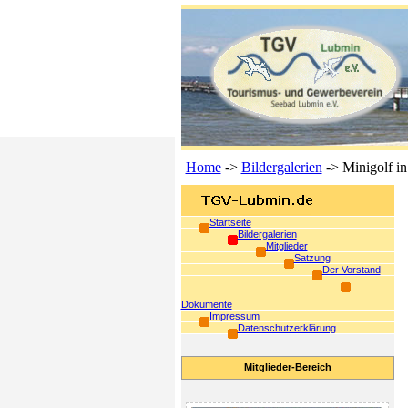
Home
->
Bildergalerien
-> Minigolf i
Startseite
Bildergalerien
Mitglieder
Satzung
Der Vorstand
Dokumente
Impressum
Datenschutzerklärung
Mitglieder-Bereich