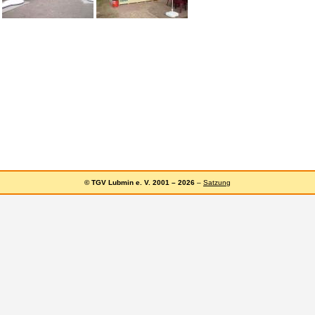
© TGV Lubmin e. V. 2001 – 2026
–
Satzung